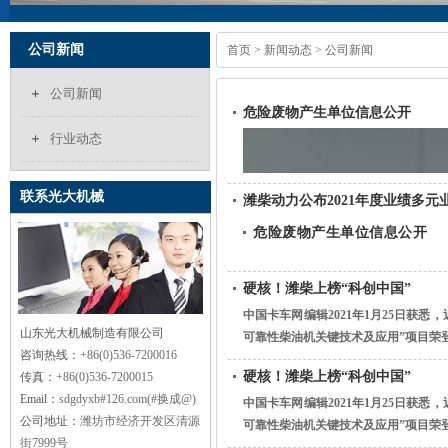
公司新闻
首页
>
新闻动态
> 公司新闻
公司新闻
危险废物产生单位信息公开
行业动态
联系光大机械
潍柴动力公布2021年度业绩多元
危险废物产生单位信息公开
硬核！潍柴上榜“科创中国”
谭旭光：杭发公司要为全行业
中国卡车网编辑2021年1月25日获悉
山东光大机械制造有限公司
可靠性柴油机关键技术及应用”项目荣登装
2021年1月12日，谭旭光到中国
咨询热线：
+86(0)536-7200016
硬核！潍柴上榜“科创中国”
传真：
+86(0)536-7200015
Email：
sdgdyxb#126.com(#换成@)
中国卡车网编辑2021年1月25日获悉
公司地址：
潍坊市经济开发区清源
可靠性柴油机关键技术及应用”项目荣登装
街7999号