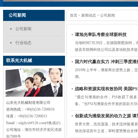
公司新闻
首页
>
新闻动态
> 公司新闻
公司新闻
谭旭光率队考察全球新科技
行业动态
当地时间7月29日，在德国斯图加特
驶及车联网科技公司以及发动机技术提升
联系光大机械
国六时代赢在实力 冲刺三季度潍
2019年上半年，潍柴再次逆势上扬
潮。
战略和资源实现有效协同 美国PS
“通过与潍柴的合作，PSI收获了
山东光大机械制造有限公司
备。”当PSI与潍柴合作开发的首款大功率
咨询热线：
+86(0)536-7200016
创新成为潍柴发展的动力之源 谭
传真：
+86(0)536-7200015
Email：
sdgdyxb#126.com(#换成@)
世界大势，浩浩荡荡，技术流伴随着资
公司地址：
潍坊市经济开发区清源
旭光深谙其中之道，审时度势整合全球创
街7999号