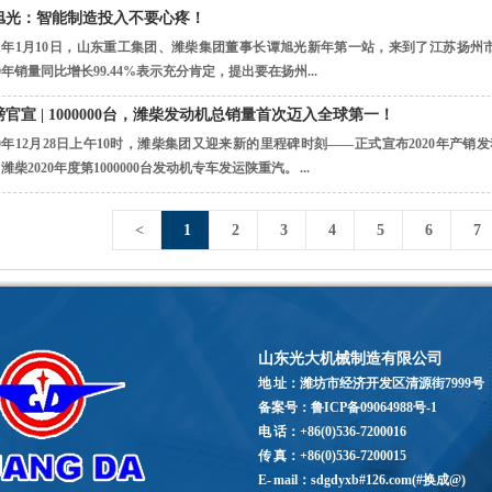
旭光：智能制造投入不要心疼！
021年1月10日，山东重工集团、潍柴集团董事长谭旭光新年第一站，来到了江苏扬
20年销量同比增长99.44%表示充分肯定，提出要在扬州...
磅官宣 | 1000000台，潍柴发动机总销量首次迈入全球第一！
20年12月28日上午10时，潍柴集团又迎来新的里程碑时刻——正式宣布2020年产
潍柴2020年度第1000000台发动机专车发运陕重汽。 ...
<
1
2
3
4
5
6
7
山东光大机械制造有限公司
地 址：潍坊市经济开发区清源街7999号
备案号：鲁ICP备09064988号-1
电 话：+86(0)536-7200016
传 真：+86(0)536-7200015
E- mail：
sdgdyxb#126.com(#换成@)