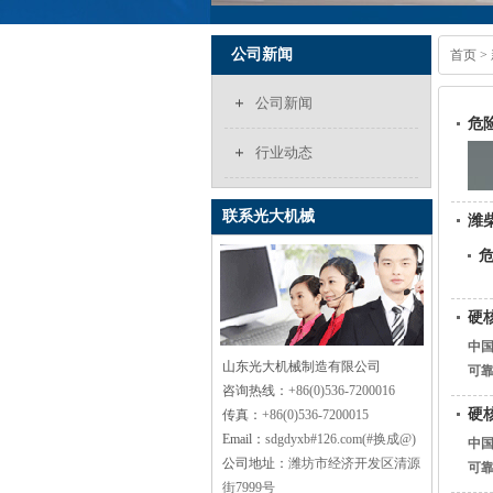
公司新闻
首页
>
公司新闻
危
行业动态
联系光大机械
潍
硬
中国
山东光大机械制造有限公司
可靠
2
咨询热线：
+86(0)536-7200016
硬
传真：
+86(0)536-7200015
Email：
sdgdyxb#126.com(#换成@)
中国
公司地址：
潍坊市经济开发区清源
可靠
街7999号