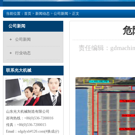
当前位置：
首页
>
新闻动态
> 公司新闻 > 正文
公司新闻
危
公司新闻
责任编辑：gdmachin
行业动态
联系光大机械
山东光大机械制造有限公司
咨询热线：
+86(0)536-7200016
传真：
+86(0)536-7200015
Email：
sdgdyxb#126.com(#换成@)