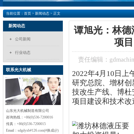
当前位置：
首页
>
新闻动态
> 正文
新闻动态
谭旭光：林德
公司新闻
项目
行业动态
责任编辑：gdmachin
联系光大机械
2022年4月10
研究总院、增材创
技改生产线、博杜
项目建设和技术改
山东光大机械制造有限公司
咨询热线：
+86(0)536-7200016
传真：
+86(0)536-7200015
Email：
sdgdyxb#126.com(#换成@)